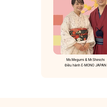
Ms.Megumi & Mr.Shinichi
​Điều hành E-MONO JAPAN