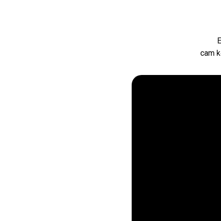
E
cam k