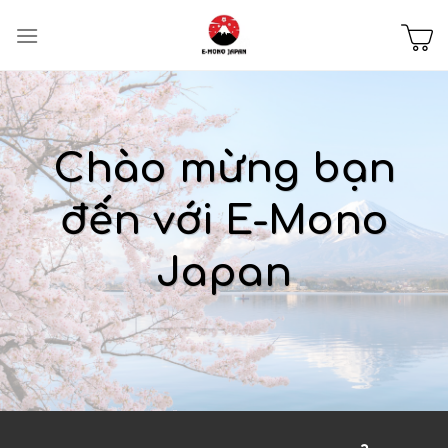
Chuyển
đến
nội
dung
Chào mừng bạn
đến với E-Mono
Japan